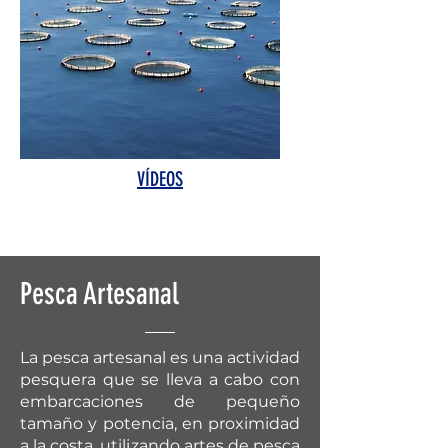
VÍDEOS
Pesca Artesanal
La pesca artesanal es una actividad
pesquera que se lleva a cabo con
embarcaciones de pequeño
tamaño y potencia, en proximidad
a la costa, utilizando artes de pesca