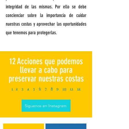
integridad de las mismas. Por ello se debe
concienciar sobre la importancia de cuidar
nuestras costas y aprovechar las oportunidades
que tenemos para protegerlas.
12 Acciones que podemos
llevar a cabo para
preservar nuestras costas
1
2
3
4
5
6
7
8
9
10
11
12
Síguenos en Instagram