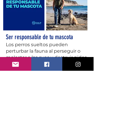
Ser responsable de tu mascota
Los perros sueltos pueden
perturbar la fauna al perseguir o
molestar a las aves y destruir nidos
de especies que nidifican en el
suelo.
En los caminos costeros, mantén a
tu mascota atada y evita que
perturbe la vida silvestre o cause
daños a los ecosistemas. En la
playa, lleva a tus mascotas a las
playas aptas para perros y lleva
todo lo necesario para recoger sus
desechos.