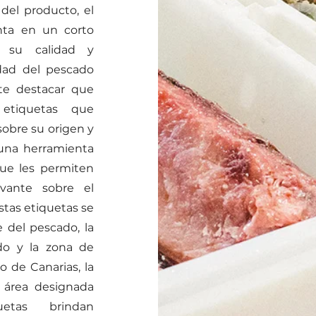
 del producto, el
nta en un corto
 su calidad y
dad del pescado
nte destacar que
etiquetas que
sobre su origen y
n una herramienta
que les permiten
evante sobre el
stas etiquetas se
 del pescado, la
ado y la zona de
o de Canarias, la
 área designada
uetas brindan