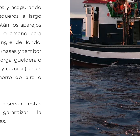
os y asegurando
squeros a largo
stán los aparejos
ea o amaño para
angre de fondo,
a (nasas y tambor
dorga, gueldera o
 y cazonal), artes
chorro de aire o
eservar estas
 garantizar la
as.