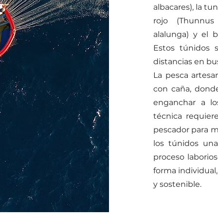
albacares), la t
rojo (Thunnus
alalunga) y el 
Estos túnidos 
distancias en bu
La pesca artesan
con caña, donde
enganchar a lo
técnica requier
pescador para ma
los túnidos un
proceso laborio
forma individual
y sostenible.